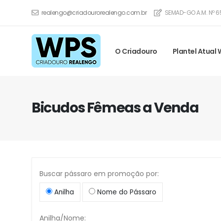
realengo@criadourorealengo.com.br
SEMAD-GO A.M. Nº 6
O Criadouro
Plantel Atual
Bicudos Fêmeas a Venda
Buscar pássaro em promoção por:
Anilha
Nome do Pássaro
Anilha/Nome: