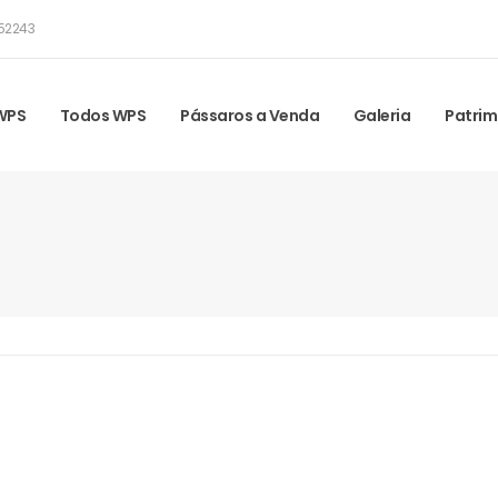
52243
 WPS
Todos WPS
Pássaros a Venda
Galeria
Patrim