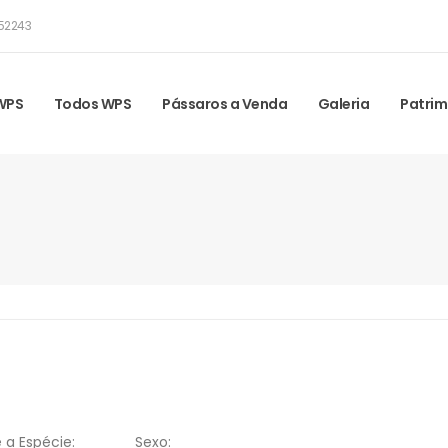
52243
 WPS
Todos WPS
Pássaros a Venda
Galeria
Patrim
 a Espécie:
Sexo: