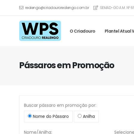
realengo@criadourorealengo.com.br
SEMAD-GO A.M. Nº 6
O Criadouro
Plantel Atual
Pássaros em Promoção
Buscar pássaro em promoção por:
Nome do Pássaro
Anilha
Nome/Anilha:
Selecione