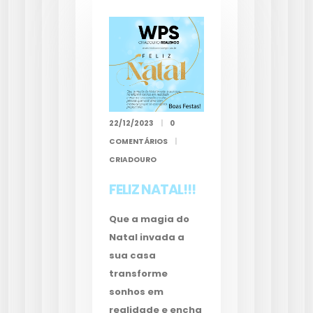
22/12/2023
|
0
COMENTÁRIOS
|
CRIADOURO
FELIZ NATAL!!!
Que a magia do
Natal invada a
sua casa
transforme
sonhos em
realidade e encha