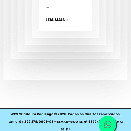
...
LEIA MAIS +
WPS Criadouro Realengo © 2026. Todos os direitos reservados.
CNPJ: 04.577.179/0001-03 - SEMAD-GO A.M. Nº 652243 - CTF IBAMA:
68.114