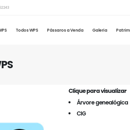
52243
 WPS
Todos WPS
Pássaros a Venda
Galeria
Patrim
WPS
Clique para visualizar
Árvore genealógica
CIG