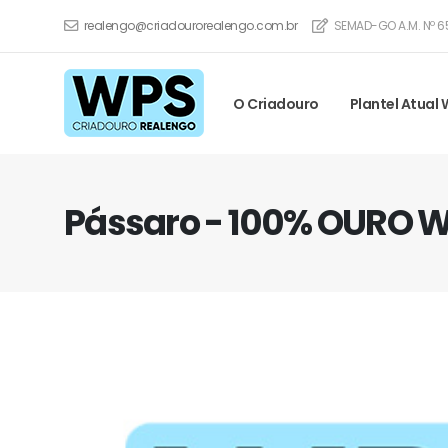
realengo@criadourorealengo.com.br
SEMAD-GO A.M. Nº 6
O Criadouro
Plantel Atual
Pássaro - 100% OURO 