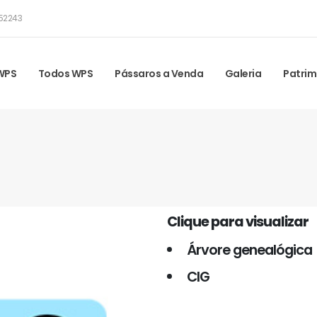
52243
 WPS
Todos WPS
Pássaros a Venda
Galeria
Patrim
Clique para visualizar
Árvore genealógica
CIG