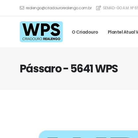
realengo@criadourorealengo.com.br
SEMAD-GO A.M. Nº 6
O Criadouro
Plantel Atual
Pássaro - 5641 WPS