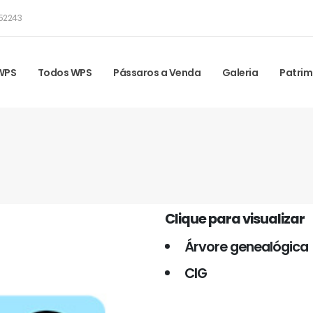
52243
 WPS
Todos WPS
Pássaros a Venda
Galeria
Patrim
Clique para visualizar
Árvore genealógica
CIG