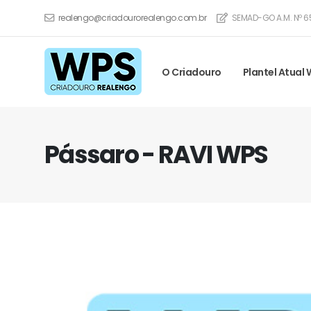
realengo@criadourorealengo.com.br
SEMAD-GO A.M. Nº 6
O Criadouro
Plantel Atual
Pássaro - RAVI WPS