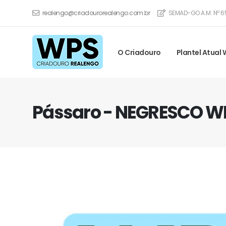
realengo@criadourorealengo.com.br
SEMAD-GO A.M. Nº 6
O Criadouro
Plantel Atual
Pássaro - NEGRESCO W