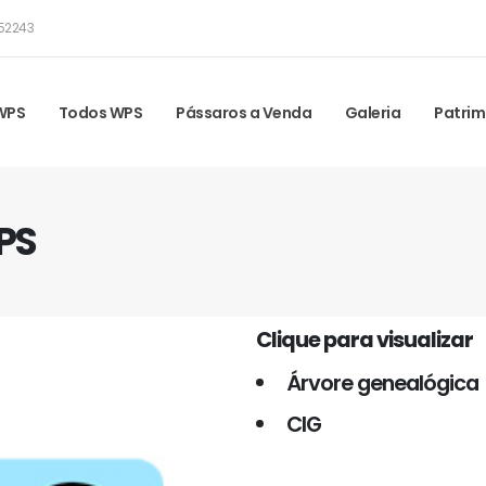
52243
 WPS
Todos WPS
Pássaros a Venda
Galeria
Patrim
PS
Clique para visualizar
Árvore genealógica
CIG