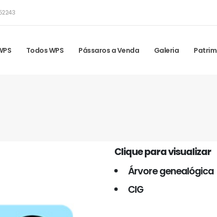
52243
 WPS
Todos WPS
Pássaros a Venda
Galeria
Patrim
Clique para visualizar
Árvore genealógica
CIG