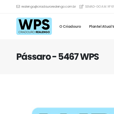
realengo@criadourorealengo.com.br
SEMAD-GO A.M. Nº 6
O Criadouro
Plantel Atual
Pássaro - 5467 WPS