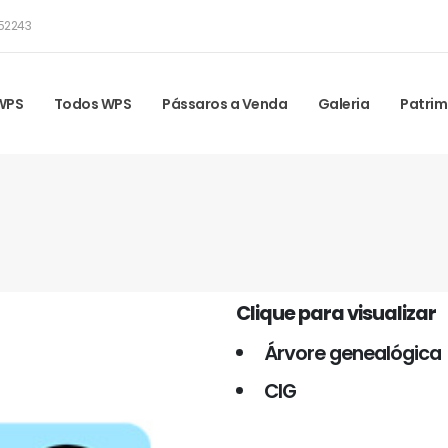
52243
 WPS
Todos WPS
Pássaros a Venda
Galeria
Patrim
Clique para visualizar
Árvore genealógica
CIG