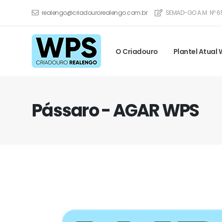
realengo@criadourorealengo.com.br
SEMAD-GO A.M. Nº 6
O Criadouro
Plantel Atual
Pássaro - AGAR WPS