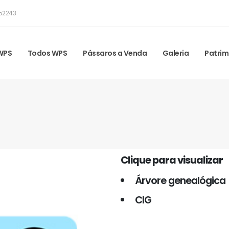
52243
 WPS
Todos WPS
Pássaros a Venda
Galeria
Patrim
Clique para visualizar
Árvore genealógica
CIG