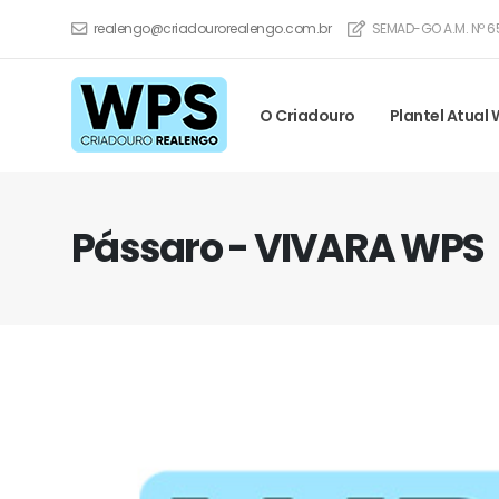
realengo@criadourorealengo.com.br
SEMAD-GO A.M. Nº 6
O Criadouro
Plantel Atual
Pássaro - VIVARA WPS