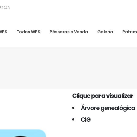
52243
 WPS
Todos WPS
Pássaros a Venda
Galeria
Patrim
Clique para visualizar
Árvore genealógica
CIG