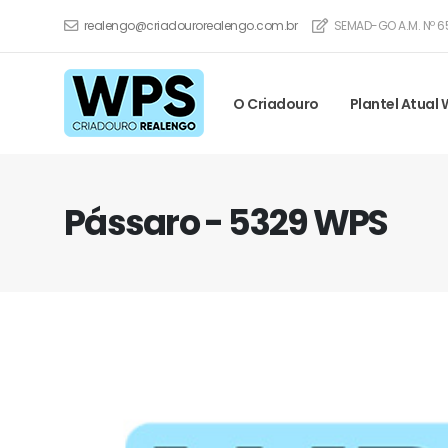
realengo@criadourorealengo.com.br
SEMAD-GO A.M. Nº 6
O Criadouro
Plantel Atual
Pássaro - 5329 WPS