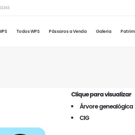
52243
 WPS
Todos WPS
Pássaros a Venda
Galeria
Patrim
Clique para visualizar
Árvore genealógica
CIG