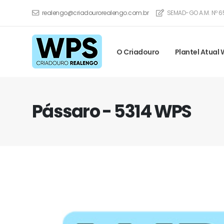
realengo@criadourorealengo.com.br
SEMAD-GO A.M. Nº 6
O Criadouro
Plantel Atual
Pássaro - 5314 WPS