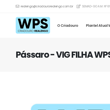
realengo@criadourorealengo.com.br
SEMAD-GO A.M. Nº 6
O Criadouro
Plantel Atual
Pássaro - VIG FILHA WP