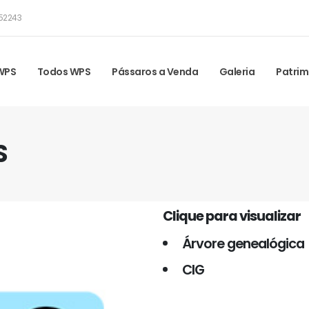
52243
 WPS
Todos WPS
Pássaros a Venda
Galeria
Patrim
S
Clique para visualizar
Árvore genealógica
CIG