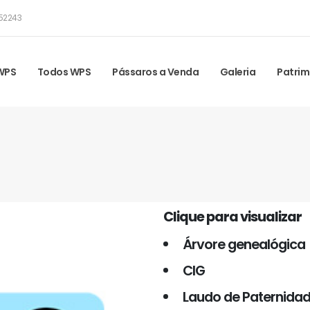
52243
 WPS
Todos WPS
Pássaros a Venda
Galeria
Patrim
Clique para visualizar
Árvore genealógica
CIG
Laudo de Paternida