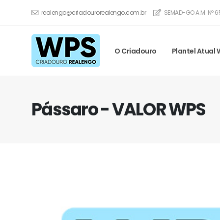
realengo@criadourorealengo.com.br
SEMAD-GO A.M. Nº 6
O Criadouro
Plantel Atual
Pássaro - VALOR WPS