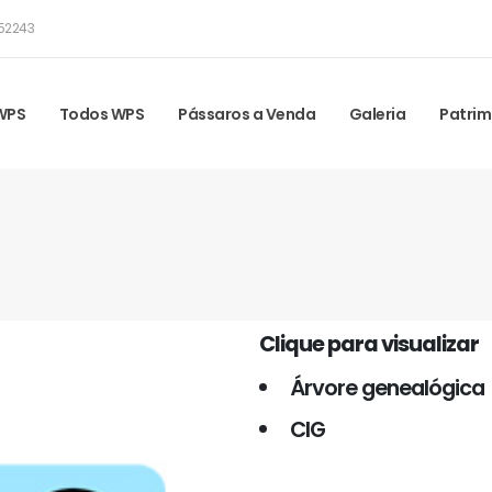
52243
 WPS
Todos WPS
Pássaros a Venda
Galeria
Patrim
Clique para visualizar
Árvore genealógica
CIG