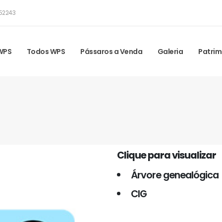
52243
 WPS
Todos WPS
Pássaros a Venda
Galeria
Patrim
Clique para visualizar
Árvore genealógica
CIG