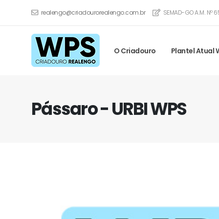
realengo@criadourorealengo.com.br
SEMAD-GO A.M. Nº 6
O Criadouro
Plantel Atual
Pássaro - URBI WPS