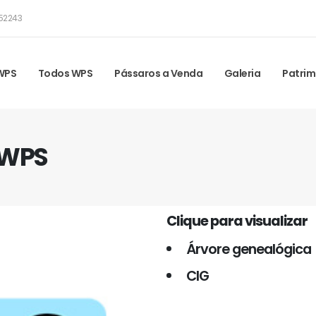
52243
 WPS
Todos WPS
Pássaros a Venda
Galeria
Patrim
 WPS
Clique para visualizar
Árvore genealógica
CIG