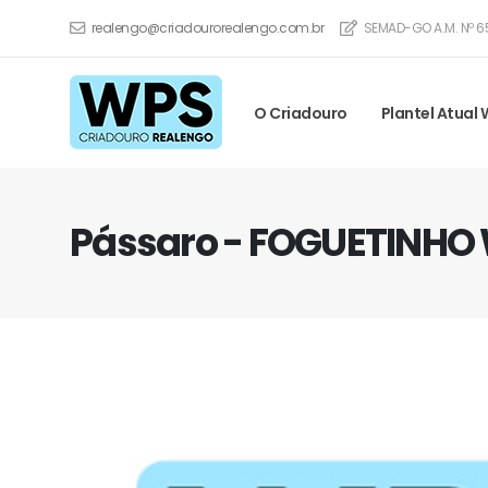
realengo@criadourorealengo.com.br
SEMAD-GO A.M. Nº 6
O Criadouro
Plantel Atual
Pássaro - FOGUETINHO