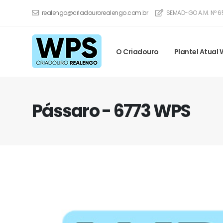
realengo@criadourorealengo.com.br
SEMAD-GO A.M. Nº 6
O Criadouro
Plantel Atual
Pássaro - 6773 WPS