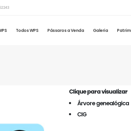
52243
 WPS
Todos WPS
Pássaros a Venda
Galeria
Patrim
Clique para visualizar
Árvore genealógica
CIG