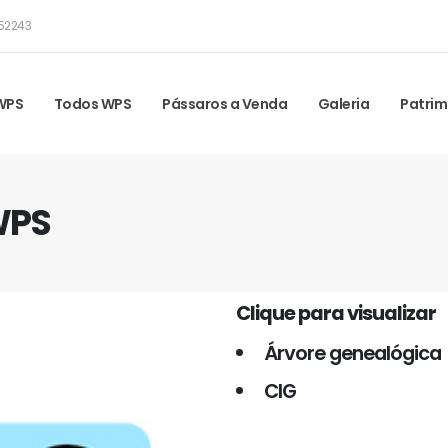
52243
 WPS
Todos WPS
Pássaros a Venda
Galeria
Patrim
WPS
Clique para visualizar
Árvore genealógica
CIG