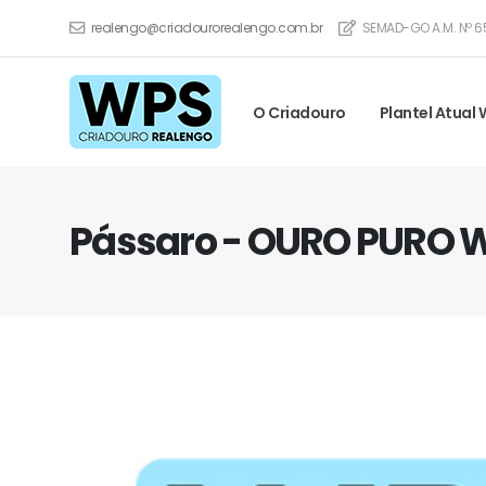
realengo@criadourorealengo.com.br
SEMAD-GO A.M. Nº 6
O Criadouro
Plantel Atual
Pássaro - OURO PURO 