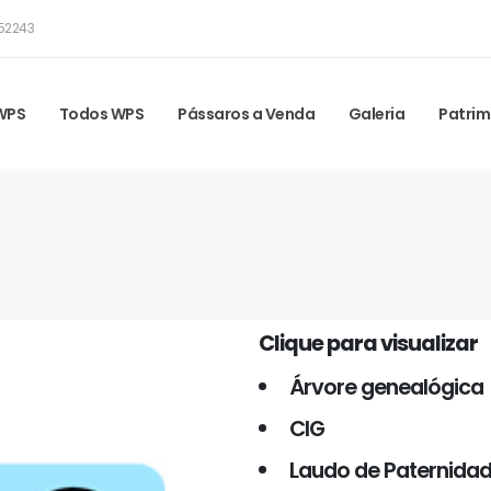
52243
 WPS
Todos WPS
Pássaros a Venda
Galeria
Patrim
Clique para visualizar
Árvore genealógica
CIG
Laudo de Paternida