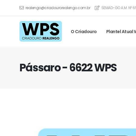
realengo@criadourorealengo.com.br
SEMAD-GO A.M. Nº 6
O Criadouro
Plantel Atual
Pássaro - 6622 WPS