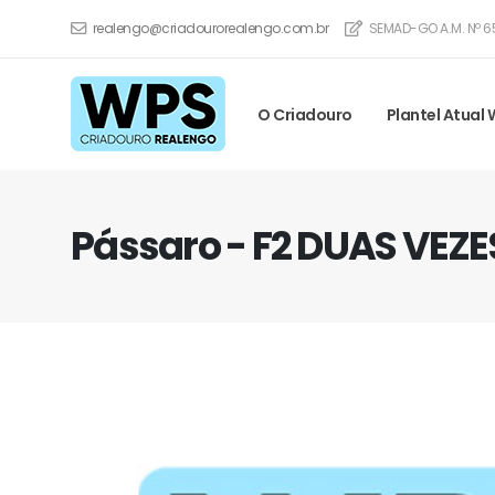
realengo@criadourorealengo.com.br
SEMAD-GO A.M. Nº 6
O Criadouro
Plantel Atual
Pássaro - F2 DUAS VEZ