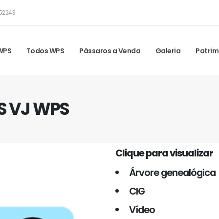
52243
 WPS
Todos WPS
Pássaros a Venda
Galeria
Patrim
ES VJ WPS
Clique para visualizar
Árvore genealógica
CIG
Vídeo