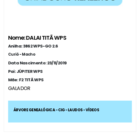
Nome: DALAI TITÃ WPS
Anilha: 3862 WPS-GO 2.6
Curió - Macho
Data Nascimento: 23/11/2019
Pai: JÚPITER WPS
Mãe: F2 TITÃ WPS
GALADOR
ÁRVORE GENEALÓGICA - CIG - LAUDOS - VÍDEOS