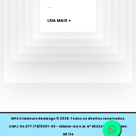
...
LEIA MAIS +
WPS Criadouro Realengo © 2026. Todos os direitos reservados.
CNPJ: 04.577.179/0001-03 - SEMAD-GO A.M. Nº 652243 - CTF IBAMA:
68.114