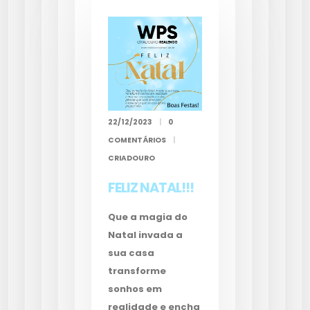
22/12/2023
|
0
COMENTÁRIOS
|
CRIADOURO
FELIZ NATAL!!!
Que a magia do
Natal invada a
sua casa
transforme
sonhos em
realidade e encha