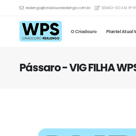
realengo@criadourorealengo.com.br
SEMAD-GO A.M. Nº 6
O Criadouro
Plantel Atual
Pássaro - VIG FILHA WP