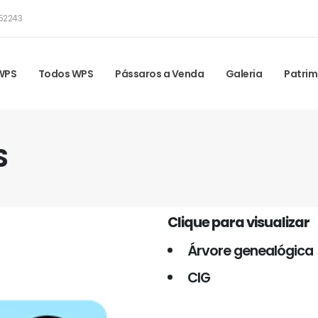
52243
 WPS
Todos WPS
Pássaros a Venda
Galeria
Patrim
S
Clique para visualizar
Árvore genealógica
CIG