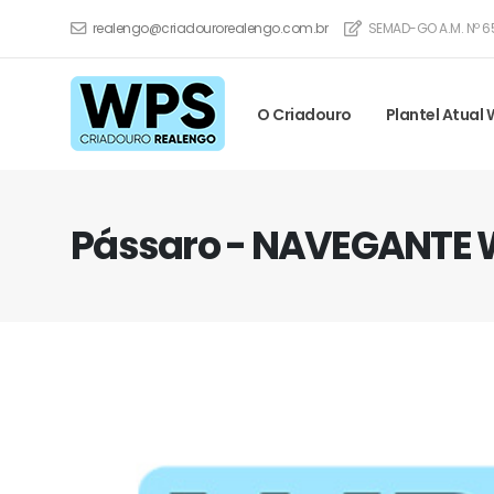
realengo@criadourorealengo.com.br
SEMAD-GO A.M. Nº 6
O Criadouro
Plantel Atual
Pássaro - NAVEGANTE