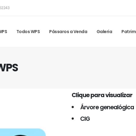
52243
 WPS
Todos WPS
Pássaros a Venda
Galeria
Patrim
 WPS
Clique para visualizar
Árvore genealógica
CIG