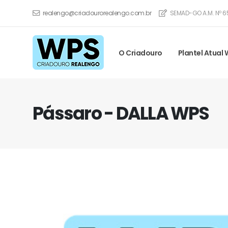
realengo@criadourorealengo.com.br
SEMAD-GO A.M. Nº 6
O Criadouro
Plantel Atual
Pássaro - DALLA WPS