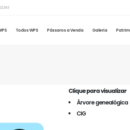
52243
 WPS
Todos WPS
Pássaros a Venda
Galeria
Patrim
Clique para visualizar
Árvore genealógica
CIG