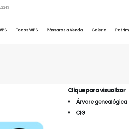
52243
 WPS
Todos WPS
Pássaros a Venda
Galeria
Patrim
Clique para visualizar
Árvore genealógica
CIG