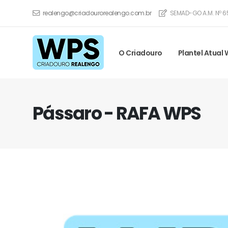
realengo@criadourorealengo.com.br
SEMAD-GO A.M. Nº 6
O Criadouro
Plantel Atual
Pássaro - RAFA WPS