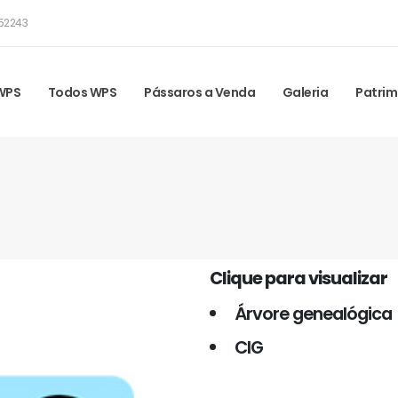
52243
 WPS
Todos WPS
Pássaros a Venda
Galeria
Patrim
Clique para visualizar
Árvore genealógica
CIG