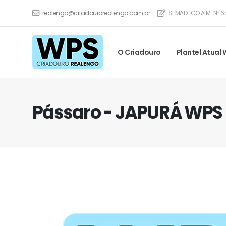
realengo@criadourorealengo.com.br
SEMAD-GO A.M. Nº 6
O Criadouro
Plantel Atual
Pássaro - JAPURÁ WPS