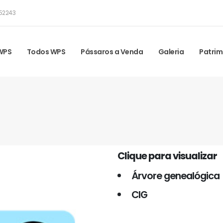
52243
 WPS
Todos WPS
Pássaros a Venda
Galeria
Patrim
Clique para visualizar
Árvore genealógica
CIG