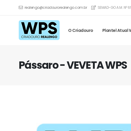
realengo@criadourorealengo.com.br
SEMAD-GO A.M. Nº 6
O Criadouro
Plantel Atual
Pássaro - VEVETA WPS