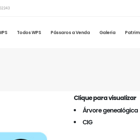
52243
 WPS
Todos WPS
Pássaros a Venda
Galeria
Patrim
Clique para visualizar
Árvore genealógica
CIG