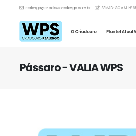
realengo@criadourorealengo.com.br
SEMAD-GO A.M. Nº 6
O Criadouro
Plantel Atual
Pássaro - VALIA WPS