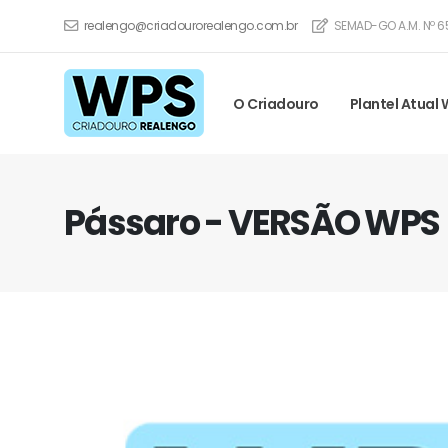
realengo@criadourorealengo.com.br
SEMAD-GO A.M. Nº 6
O Criadouro
Plantel Atual
Pássaro - VERSÃO WPS