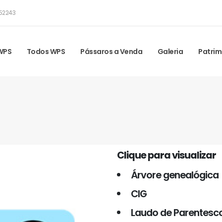
52243
 WPS
Todos WPS
Pássaros a Venda
Galeria
Patrim
Clique para visualizar
Árvore genealógica
CIG
Laudo de Parentesc