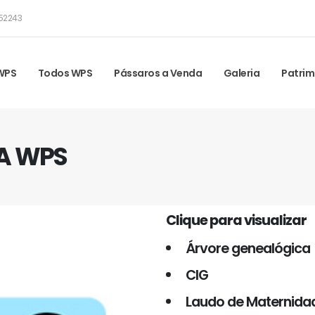
52243
 WPS
Todos WPS
Pássaros a Venda
Galeria
Patrim
IA WPS
Clique para visualizar
Árvore genealógica
CIG
Laudo de Maternida