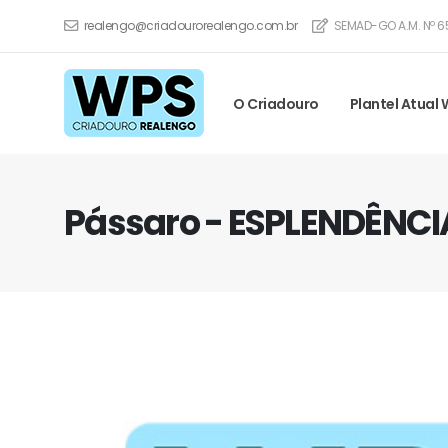
realengo@criadourorealengo.com.br
SEMAD-GO A.M. Nº 6
O Criadouro
Plantel Atual
Pássaro - ESPLENDÊNC