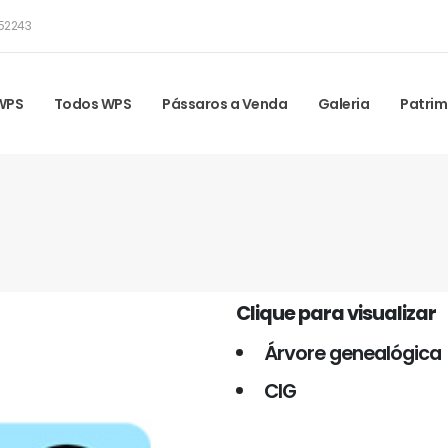
52243
 WPS
Todos WPS
Pássaros a Venda
Galeria
Patrim
Clique para visualizar
Árvore genealógica
CIG