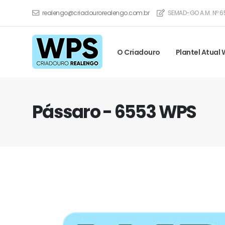
realengo@criadourorealengo.com.br
SEMAD-GO A.M. Nº 6
O Criadouro
Plantel Atual
Pássaro - 6553 WPS