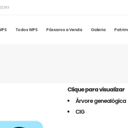
52243
 WPS
Todos WPS
Pássaros a Venda
Galeria
Patrim
Clique para visualizar
Árvore genealógica
CIG