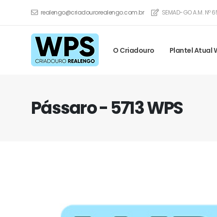
realengo@criadourorealengo.com.br
SEMAD-GO A.M. Nº 6
O Criadouro
Plantel Atual
Pássaro - 5713 WPS